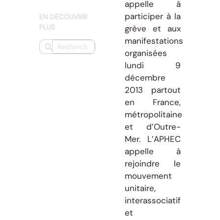
appelle à
participer à la
EN DÉCOUVRIR
PLUS
grève et aux
manifestations
organisées
lundi 9
décembre
2013 partout
en France,
métropolitaine
et d’Outre-
Mer. L’APHEC
appelle à
rejoindre le
mouvement
unitaire,
interassociatif
et