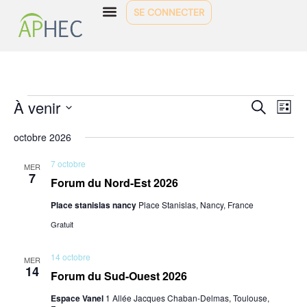
SE CONNECTER
Reche
NAVI
À venir
Recherche
Liste
DE
Sélectionnez
VUES
et
une
ÉVÈ
octobre 2026
date.
naviga
7 octobre
MER
de
7
Forum du Nord-Est 2026
vues
Place stanislas nancy
Place Stanislas, Nancy, France
Évène
Gratuit
14 octobre
MER
14
Forum du Sud-Ouest 2026
Espace Vanel
1 Allée Jacques Chaban-Delmas, Toulouse,