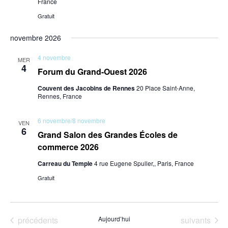
France
Gratuit
novembre 2026
4 novembre
MER
4
Forum du Grand-Ouest 2026
Couvent des Jacobins de Rennes
20 Place Saint-Anne,
Rennes, France
6 novembre
/
8 novembre
VEN
6
Grand Salon des Grandes Écoles de
commerce 2026
Carreau du Temple
4 rue Eugene Spuller,, Paris, France
Gratuit
Évènements
Évènements
précédents
Aujourd’hui
suivants